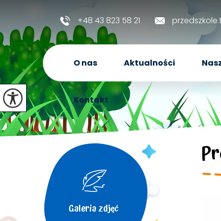
+48 43 823 58 21
przedszkole
O nas
Aktualności
Nasz
Kontakt
Pr
Galeria zdjęć