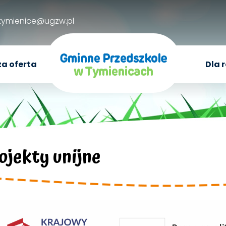
.tymienice@ugzw.pl
a oferta
Dla 
ojekty unijne