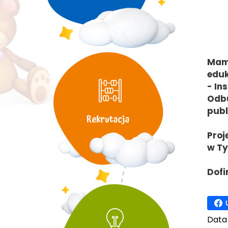
Mamy
eduk
- In
Odbu
publ
Rekrutacja
Proj
w Ty
Dofi
Data