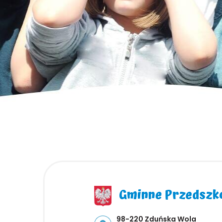
Gminne Przedszko
Adres pocztowy:
98-220 Zduńska Wola