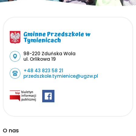
Gminne Przedszkole w
Tymienicach
Adres pocztowy:
98-220 Zduńska Wola
ul. Orlikowa 19
+48 43 823 58 21
przedszkole.tymienice@ugzw.pl
O nas