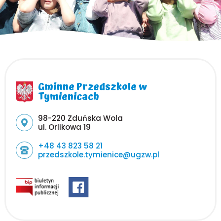
Gminne Przedszkole w
Tymienicach
Adres pocztowy:
98-220 Zduńska Wola
ul. Orlikowa 19
+48 43 823 58 21
przedszkole.tymienice@ugzw.pl