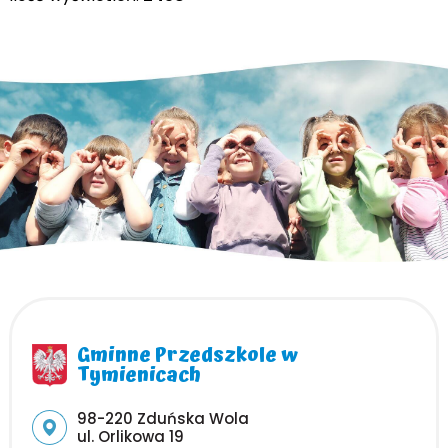
Gminne Przedszkole w
Tymienicach
Adres pocztowy:
98-220 Zduńska Wola
ul. Orlikowa 19