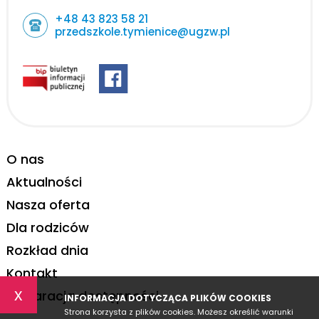
+48 43 823 58 21
przedszkole.tymienice@ugzw.pl
O nas
Aktualności
Nasza oferta
Dla rodziców
Rozkład dnia
Kontakt
x
Deklaracja dostępności
INFORMACJA DOTYCZĄCA PLIKÓW COOKIES
Strona korzysta z plików cookies. Możesz określić warunki