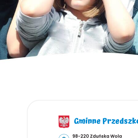
Gminne Przedszko
Adres pocztowy:
98-220 Zduńska Wola