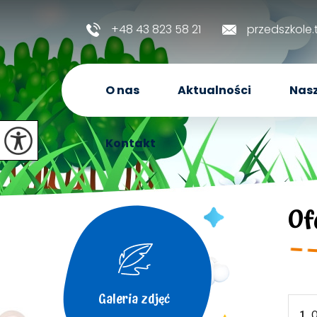
+48 43 823 58 21
przedszkole
O nas
Aktualności
Nasz
Kontakt
Of
Galeria zdjęć
1.
O