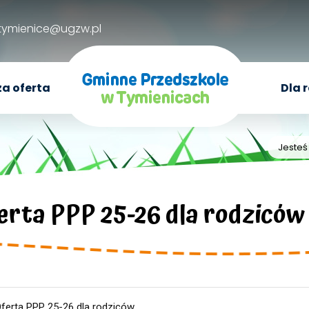
.tymienice@ugzw.pl
a oferta
Dla 
Jesteś 
erta PPP 25-26 dla rodziców
ferta PPP 25-26 dla rodziców