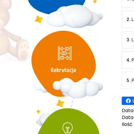
2.
L
3.
L
4.
P
Rekrutacja
5.
P
Data
Data 
Ilość